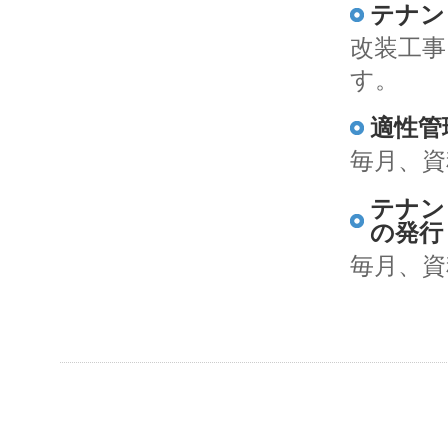
テナン
改装工事
す。
適性管
毎月、資
テナン
の発行
毎月、資