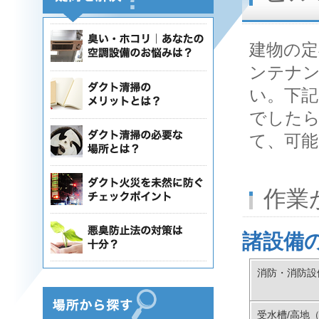
建物の定
ンテナ
い。下記
でした
て、可
作業
諸設備
消防・消防設
受水槽/高地