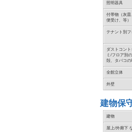
照明器具
付帯物（灰皿
便受け、等）
テナント別フ
ダストコント
ミ/フロア別
殻、タバコの
全館立体
外壁
建物保
建物
屋上/外廊下 