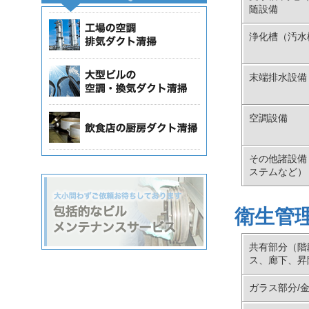
随設備
浄化槽（汚水
末端排水設備
空調設備
その他諸設備
ステムなど）
衛生管
共有部分（階
ス、廊下、昇
ガラス部分/